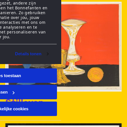
gezet, andere zijn
nen het Bonnefanten en
anieren. Zo gebruiken
matie over jou, jouw
interacties met ons om
te analyseren en te
het personaliseren van
r jou.
Details tonen
es toestaan
ssen
Stilleven
elijke cookies