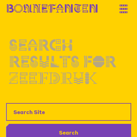
B
o
n
n
e
f
a
n
t
e
n
Search
results
for
zeefdruk
Search