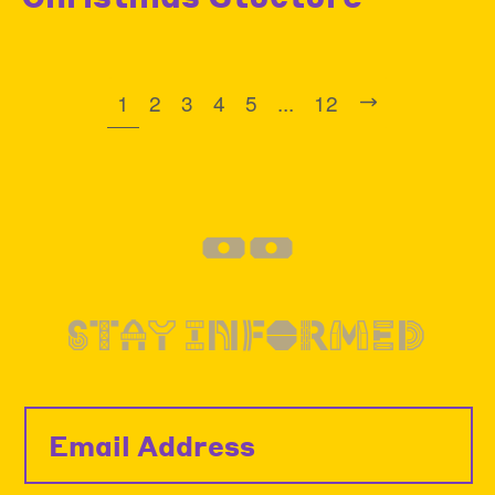
1
2
3
4
5
...
12
--
STAY INFORMED