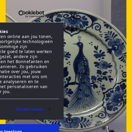
kies
en online aan jou tonen,
oortgelijke technologieën
 Sommige zijn
ite goed te laten werken
gezet, andere zijn
nen het Bonnefanten en
anieren. Zo gebruiken
matie over jou, jouw
interacties met ons om
te analyseren en te
het personaliseren van
r jou.
Details tonen
es toestaan