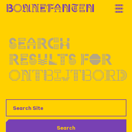
B
o
n
n
e
f
a
n
t
e
n
Search
results
for
ontbijtbord
Search