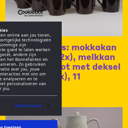
kies
en online aan jou tonen,
oortgelijke technologieën
Mokkaservies: mokkakan
 Sommige zijn
ite goed te laten werken
met deksel (2x), melkkan
gezet, andere zijn
nen het Bonnefanten en
(3x), suikerpot met deksel
anieren. Zo gebruiken
matie over jou, jouw
(4x), kop (15x), 11
interacties met ons om
te analyseren en te
schoteltjes
het personaliseren van
r jou.
Details tonen
es toestaan