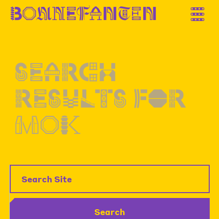
B
o
n
n
e
f
a
n
t
e
n
Search
results
for
mok
Search