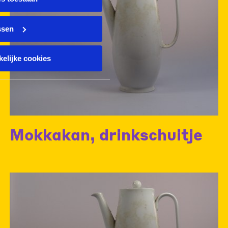
ssen
elijke cookies
Mokkakan, drinkschuitje