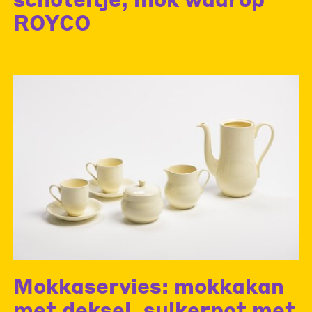
ROYCO
Mokkaservies: mokkakan
met deksel, suikerpot met