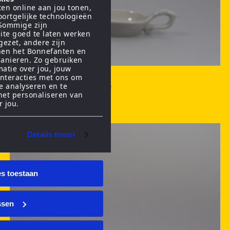
en online aan jou tonen,
oortgelijke technologieën
 Sommige zijn
ite goed te laten werken
gezet, andere zijn
nen het Bonnefanten en
anieren. Zo gebruiken
matie over jou, jouw
interacties met ons om
Maatschepje
te analyseren en te
het personaliseren van
r jou.
Details tonen
es toestaan
ssen