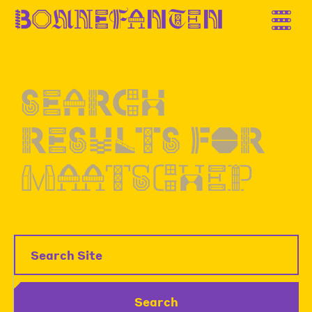
B
o
n
n
e
f
a
n
t
e
n
Search
results
for
maatschep
Search