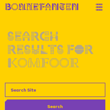
B
o
n
n
e
f
a
n
t
e
n
Search
results
for
komfoor
Search