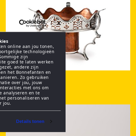
kies
en online aan jou tonen,
oortgelijke technologieën
 Sommige zijn
ite goed te laten werken
gezet, andere zijn
nen het Bonnefanten en
anieren. Zo gebruiken
Komfoor
matie over jou, jouw
interacties met ons om
te analyseren en te
het personaliseren van
r jou.
Details tonen