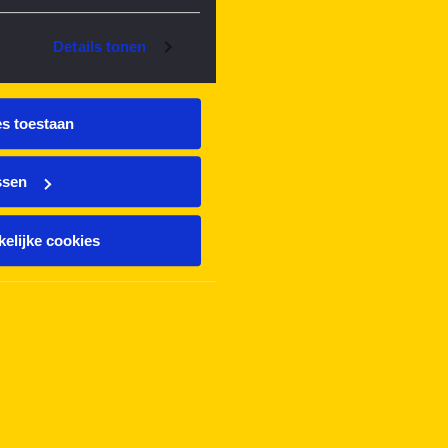
Details tonen
es toestaan
ssen
elijke cookies