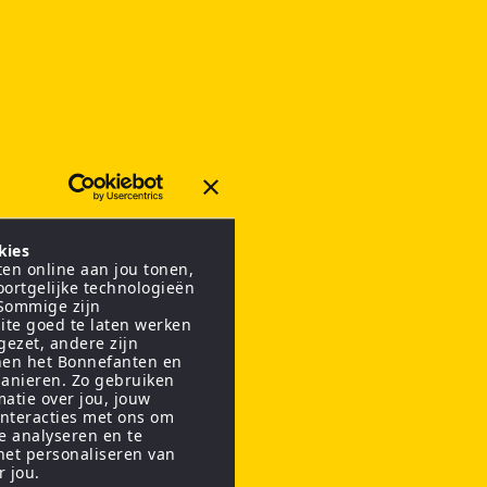
kies
en online aan jou tonen,
oortgelijke technologieën
 Sommige zijn
ite goed te laten werken
gezet, andere zijn
nen het Bonnefanten en
anieren. Zo gebruiken
matie over jou, jouw
interacties met ons om
te analyseren en te
het personaliseren van
r jou.