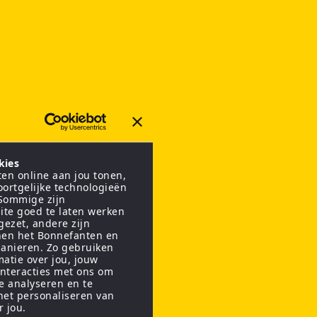
kies
en online aan jou tonen,
oortgelijke technologieën
 Sommige zijn
ite goed te laten werken
gezet, andere zijn
nen het Bonnefanten en
anieren. Zo gebruiken
matie over jou, jouw
interacties met ons om
te analyseren en te
het personaliseren van
r jou.