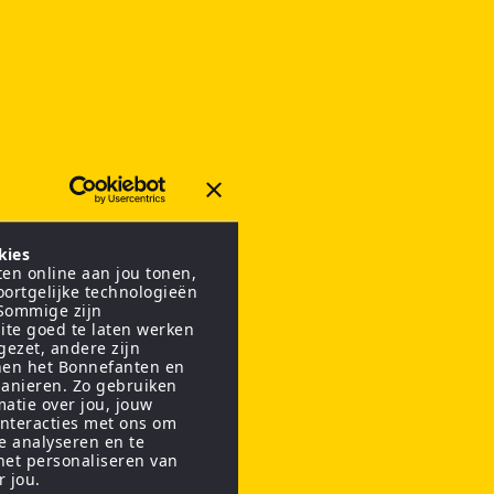
kies
en online aan jou tonen,
oortgelijke technologieën
 Sommige zijn
ite goed te laten werken
gezet, andere zijn
nen het Bonnefanten en
anieren. Zo gebruiken
matie over jou, jouw
interacties met ons om
te analyseren en te
het personaliseren van
r jou.