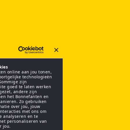
kies
en online aan jou tonen,
oortgelijke technologieën
 Sommige zijn
ite goed te laten werken
gezet, andere zijn
nen het Bonnefanten en
anieren. Zo gebruiken
matie over jou, jouw
interacties met ons om
te analyseren en te
het personaliseren van
r jou.