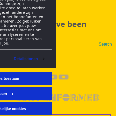
 Sommige zijn
Thank you.
ite goed te laten werken
gezet, andere zijn
nen het Bonnefanten en
anieren. Zo gebruiken
You might have been
matie over jou, jouw
interacties met ons om
looking for...
te analyseren en te
het personaliseren van
r jou.
Search
Details tonen
--
es toestaan
ssen
STAY INFORMED
elijke cookies