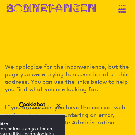
B
o
n
n
e
f
a
n
t
e
n
We apologize for the inconvenience, but the
page you were trying to access is not at this
address. You can use the links below to help
you find what you are looking for.
If you are certain you have the correct web
address but are encountering an error,
please contact the
Site Administration
.
kies
en online aan jou tonen,
oortgelijke technologieën