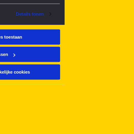
Details tonen
es toestaan
ssen
elijke cookies