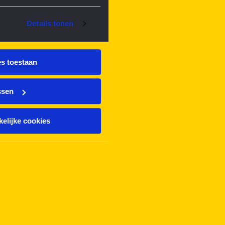
Details tonen
es toestaan
ssen
elijke cookies