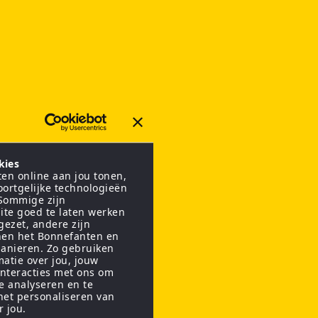
kies
en online aan jou tonen,
oortgelijke technologieën
 Sommige zijn
ite goed te laten werken
gezet, andere zijn
nen het Bonnefanten en
anieren. Zo gebruiken
matie over jou, jouw
interacties met ons om
te analyseren en te
het personaliseren van
r jou.