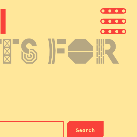
n
ts
for
Search