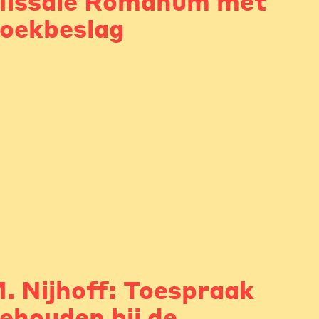
issale Romanum met
oekbeslag
. Nijhoff: Toespraak
ehouden bij de