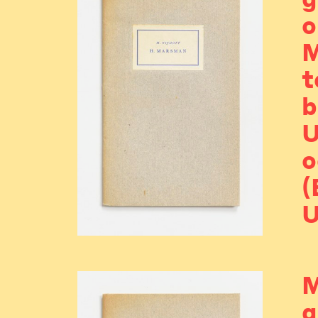
o
t
b
U
o
(
U
M
g