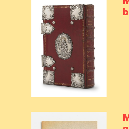
M
b
M
g