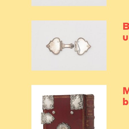
B
u
M
b