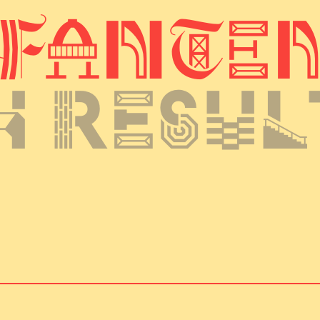
f
a
n
t
e
h resul