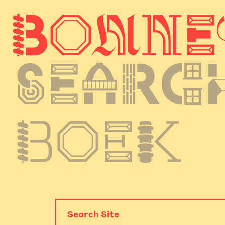
B
o
n
n
e
Searc
boek