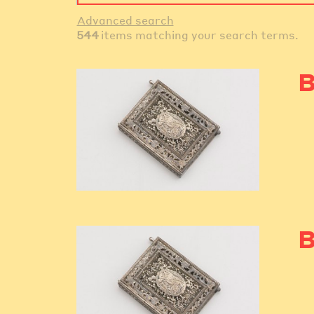
Advanced search
544
items matching your search terms.
B
B