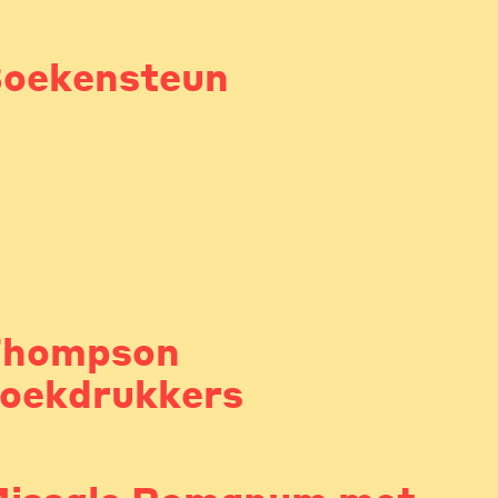
oekensteun
Thompson
oekdrukkers