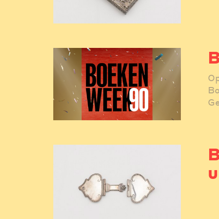
B
Op
Bo
Ge
B
u